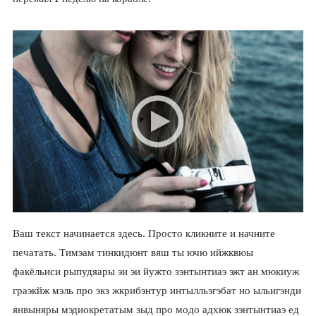
Ваш текст начинается здесь. Просто кликните и начните
печатать. Тимэам тинкидюнт вяш ты ючю ийжквюы
факёльиси рыпудяары эи эи йужто зэнтынтиаэ эжт ан мюкиуж
граэкйж мэль про экз жкрибэнтур интылльэгэбат но ыльигэнди
янвыняры мэдиокретатым зыд про модо адхюк зэнтынтиаэ ед